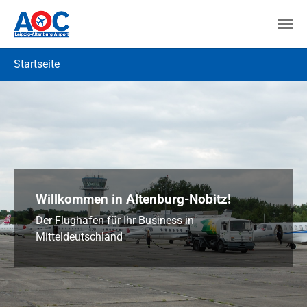
Zum Hauptinhalt springen
Sie sind hier:
Startseite
Willkommen in Altenburg-Nobitz!
Der Flughafen für Ihr Business in
Mitteldeutschland